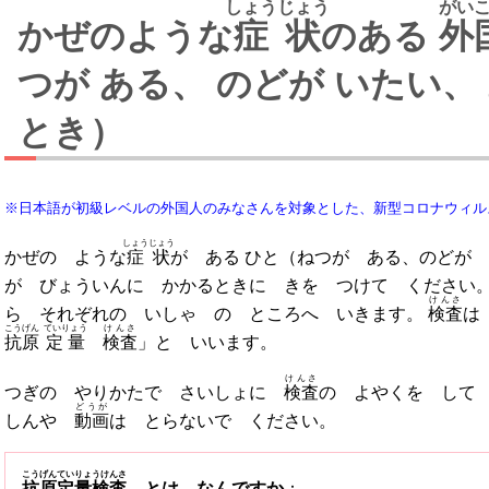
しょうじょう
がい
かぜのような
症状
のある
外
つが ある、 のどが いたい、 あたまが いたい
とき）
※日本語が初級レベルの外国人のみなさんを対象とした、新型コロナウィル
しょうじょう
かぜの ような
症状
が ある ひと（ねつが ある、のどが いたい、あたまが いたいなど）
けんさ
ら それぞれの いしゃ の ところへ いきます。
検査
は
こうげん
ていりょう
けんさ
抗原
定量
検査
」と いいます。
けんさ
つぎの やりかたで さいしょに
検査
の よやくを して
どうが
しんや
動画
は とらないで ください。
こうげんていりょうけんさ
抗原定量検査
とは なんですか
：