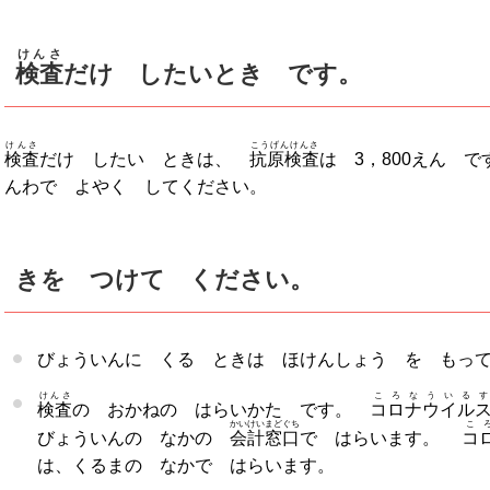
けんさ
検査
だけ したいとき です。
けんさ
こうげんけんさ
検査
だけ したい ときは、
抗原検査
は 3，800えん 
んわで よやく してください。
きを つけて ください。
びょういんに くる ときは ほけんしょう を もっ
けんさ
ころなういるす
検査
の おかねの はらいかた です。
コロナウイル
かいけいまどぐち
こ
びょういんの なかの
会計窓口
で はらいます。
コ
は、くるまの なかで はらいます。