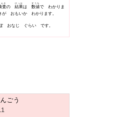
けんさ
けっか
すうち
検査
の
結果
は
数値
で わかりま
きが おもいか わかります。
ぼ おなじ ぐらい です。
ばんごう
11