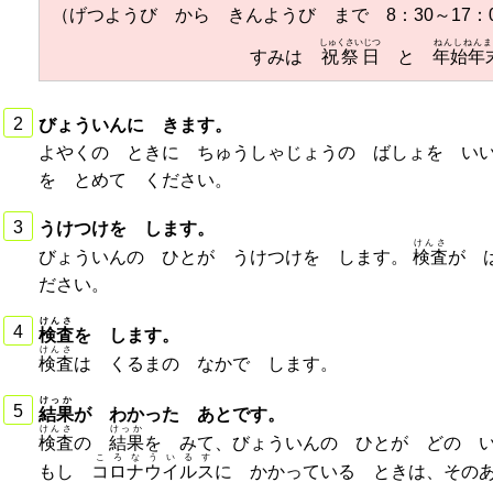
（げつようび から きんようび まで 8：30～17：0
しゅくさいじつ
ねんしねんま
すみは
祝祭日
と
年始年
びょういんに きます。
よやくの ときに ちゅうしゃじょうの ばしょを い
を とめて ください。
うけつけを します。
けんさ
びょういんの ひとが うけつけを します。
検査
が 
ださい。
けんさ
検査
を します。
けんさ
検査
は くるまの なかで します。
けっか
結果
が わかった あとです。
けんさ
けっか
検査
の
結果
を みて、びょういんの ひとが どの 
ころなういるす
もし
コロナウイルス
に かかっている ときは、その