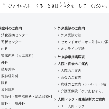
ますく
びょういんに くる ときは
マスク
を して ください
診療科のご案内
外来受診のご案内
消化器病センター
外来受診方法
透析センター
セカンドオピニオン外来のご案
内科
オンライン問診
腎臓内科（人工透析）
外来診療担当医表
外科
入院・面会のご案内
整形外科
入院のご案内
脳神経外科
面会のご案内
眼科
病棟のご案内（3・4・5・6階
放射線科
介護医療院「ケアあおぞら」
救急科・集中治療科・総合診療科
人間ドック・健康診断のご案内
歯科・口腔外科
１日人間ドック