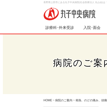
長野県上田市にある丸子中央病院(社会医療法人 丸山会)
診療科･外来受診
入院･面会
病院のご案
HOME
>
病院のご案内
>
発熱、のどの痛み、頭痛