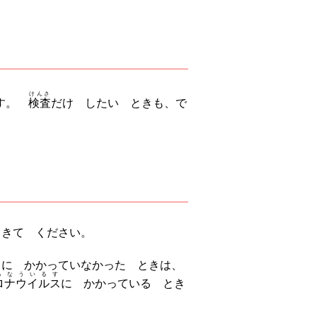
けんさ
です。
検査
だけ したい ときも、で
てきて ください。
ス
に かかっていなかった ときは、
ろなういるす
ロナウイルス
に かかっている とき