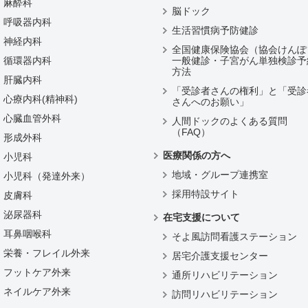
麻酔科
脳ドック
呼吸器内科
生活習慣病予防健診
神経内科
全国健康保険協会（協会けんぽ
循環器内科
一般健診・子宮がん単独検診予
方法
肝臓内科
「受診者さんの権利」と「受診
心療内科(精神科)
さんへのお願い」
心臓血管外科
人間ドックのよくある質問
（FAQ）
形成外科
医療関係の方へ
小児科
地域・グループ連携室
小児科（発達外来）
採用特設サイト
皮膚科
泌尿器科
在宅支援について
耳鼻咽喉科
そよ風訪問看護ステーション
栄養・フレイル外来
居宅介護支援センター
フットケア外来
通所リハビリテーション
ネイルケア外来
訪問リハビリテーション