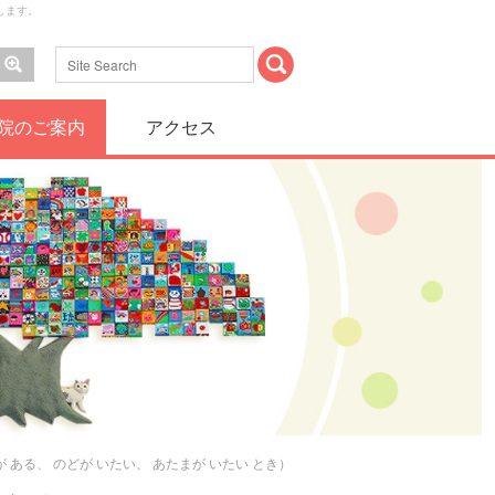
します。
院のご案内
アクセス
のひとへ（ねつが ある、 のどが いたい、 あたまが いたい とき）