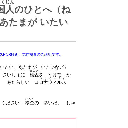
こくじん
国人
のひとへ（ね
スPCR検査、抗原検査のご説明です。
けんさ
が びょういんに かかるときに きを つけて ください。 さいしょに
検査
を うけて か
ころなうぃるす
 「あたらしい
コロナウィルス
けんさ
 ください。
検査
の あいだ、 しゃ