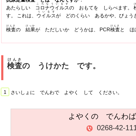
ころなういるす
あたらしい
コロナウイルス
の おもてを しらべます。
ういるす
す。 これは、
ウイルス
が どのくらい あるかや、びょう
けんさ
けっか
けんさ
検査
の
結果
が ただしいか どうかは、 PCR
検査
と ほ
けんさ
検査
の うけかた です。
さいしょに でんわで よやく して ください。
よやくの でんわ
0268-42-11