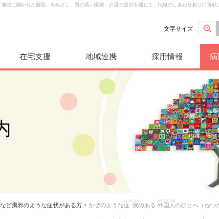
は「地域に開かれた病院」をめざし、質の高い医療・介護の提供を通じて、地域のしあわせ創りに貢献
文字サイズ
在宅支援
地域連携
採用情報
病
内
しょうじょう
がいこくじん
など風邪のような症状がある方
>
かぜのような
症状
のある
外国人