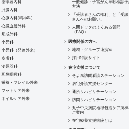
循環器内科
一般健診・子宮がん単独検診予
方法
肝臓内科
「受診者さんの権利」と「受診
心療内科(精神科)
さんへのお願い」
心臓血管外科
人間ドックのよくある質問
（FAQ）
形成外科
医療関係の方へ
小児科
地域・グループ連携室
小児科（発達外来）
採用特設サイト
皮膚科
泌尿器科
在宅支援について
耳鼻咽喉科
そよ風訪問看護ステーション
栄養・フレイル外来
居宅介護支援センター
フットケア外来
通所リハビリテーション
ネイルケア外来
訪問リハビリテーション
丸子中央病院地域包括ケア病棟
ご案内
在宅療養支援病院とは