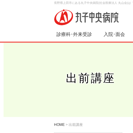
長野県上田市にある丸子中央病院(社会医療法人 丸山会)
診療科･外来受診
入院･面会
出前講座
HOME
>
出前講座