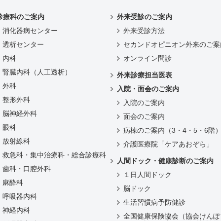
診療科のご案内
外来受診のご案内
消化器病センター
外来受診方法
透析センター
セカンドオピニオン外来のご案
内科
オンライン問診
腎臓内科（人工透析）
外来診療担当医表
外科
入院・面会のご案内
整形外科
入院のご案内
脳神経外科
面会のご案内
眼科
病棟のご案内（3・4・5・6階
放射線科
介護医療院「ケアあおぞら」
救急科・集中治療科・総合診療科
人間ドック・健康診断のご案内
歯科・口腔外科
１日人間ドック
麻酔科
脳ドック
呼吸器内科
生活習慣病予防健診
神経内科
全国健康保険協会（協会けんぽ