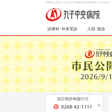
長野県上田市にある丸子中央病院(社会医療法人 丸山会)
診療科･外来受診
入院･面会