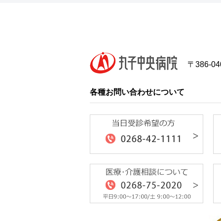
2026/06/06
6/7（日）は内科医師、外科医師が勤務し
2026/06/05
9Fレストラン 山田シェフのテレビ番組
した（6月7日放送予定）
〒386-
2026/06/01
各種お問い合わせについて
6月1日より窓口負担額が変わります
2026/06/01
「山田康司シェフのいきいきレシピ」6月
2026/06/01
薬の伝言板 343号「ダイアベティス（糖
2026/05/28
病院概要（2026年版）を発行しました