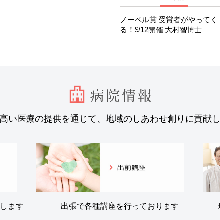
ノーベル賞 受賞者がやってく
日のお知らせ
る！9/12開催 大村智博士
し外来診察を行います
高い医療の提供を通じて、地域のしあわせ創りに貢献
し外来診察を行います
ecial Live at ローズガー
します
出張で各種講座を行っております
6【参加募集！】