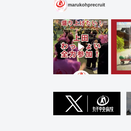
marukohprecruit
2026/07/08
市民公開講座「私の歩んできた道とノーベ
2026/07/02
丸子中央病院 花火大会2026 クラウドフ
2026/06/27
6/28（日）は内科医師、外科医師が勤務
2026/06/26
7月の外来診療担当医表を更新しました
2026/06/20
6月22日～24日 内科小山医師休診のお
2026/06/18
面会方法 変更のお知らせ