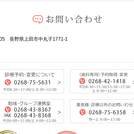
外来診察を行います
『情熱大陸』出演が決まりま
0405 長野県上田市中丸子1771-1
のレシピを更新しました
尿病）」を発行しました