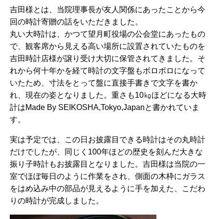
吉田様とは、当院理事長が友人関係にあったことから今
回の時計寄贈の話をいただきました。
丸い大時計は、かつて望月町役場の公会堂にあったもの
で、観客席から見える高い場所に設置されていたものを
吉田時計店様が譲り受け大切に保管されてきました。そ
れから何十年かを経て時計の文字盤もボロボロになって
いたため、寸法をとって盤に直接手書きで文字を書か
れ、現在の姿となりました。重さも10㎏ほどになる大時
計はMade By SEIKOSHA,Tokyo,Japanと書かれていま
す。
実は予定では、この日お披露目できる時計はその丸時計
だけでしたが、同じく100年ほどの歴史を刻んだ大きな
振り子時計もお披露目となりました。吉田様は当院の一
室でほぼ毎日のように作業をされ、側面の木枠にガラス
をはめ込み中の部品が見えるように手を加えた、こだわ
りの時計が完成しました。