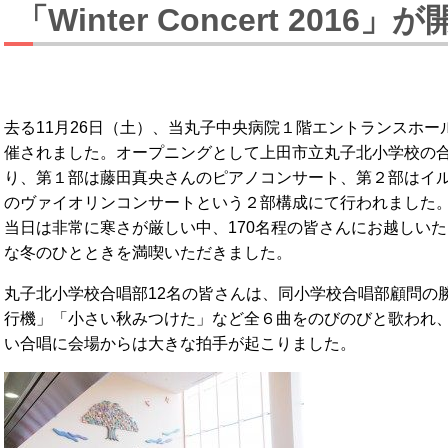
「Winter Concert 201
去る11月26日（土）、当丸子中央病院１階エントランスホールにて、「W
催されました。オープニングとして上田市立丸子北小学校の
り、第１部は藤田真央さんのピアノコンサート、第２部はイ
のヴァイオリンコンサートという２部構成にて行われました
当日は非常に寒さが厳しい中、170名程の皆さんにお越しい
な冬のひとときを満喫いただきました。
丸子北小学校合唱部12名の皆さんは、同小学校合唱部顧問の勝
行機」「小さい秋みつけた」など全６曲をのびのびと歌われ
い合唱に会場からは大きな拍手が起こりました。