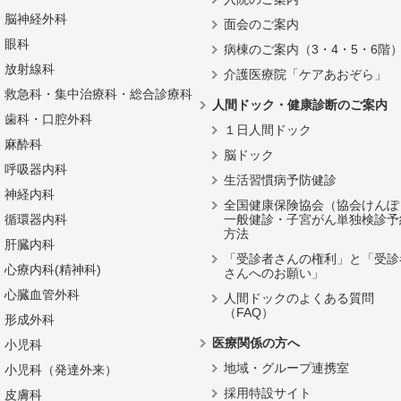
脳神経外科
面会のご案内
眼科
病棟のご案内（3・4・5・6階
放射線科
介護医療院「ケアあおぞら」
救急科・集中治療科・総合診療科
人間ドック・健康診断のご案内
歯科・口腔外科
１日人間ドック
麻酔科
脳ドック
呼吸器内科
生活習慣病予防健診
神経内科
全国健康保険協会（協会けんぽ
循環器内科
一般健診・子宮がん単独検診予
方法
肝臓内科
「受診者さんの権利」と「受診
心療内科(精神科)
さんへのお願い」
心臓血管外科
人間ドックのよくある質問
（FAQ）
形成外科
医療関係の方へ
小児科
地域・グループ連携室
小児科（発達外来）
採用特設サイト
皮膚科