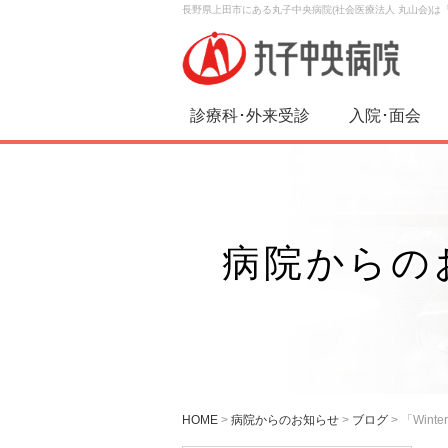
長野県上田市にある丸子中央病院(社会医療法人 丸山会)
診療科･外来受診
入院･面会
病院からの
HOME
>
病院からのお知らせ
>
ブログ
>
「Wint