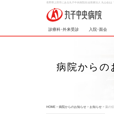
長野県上田市にある丸子中央病院(社会医療法人 丸山会)
診療科･外来受診
入院･面会
病院からの
HOME
>
病院からのお知らせ
>
お知らせ
>
薬の伝