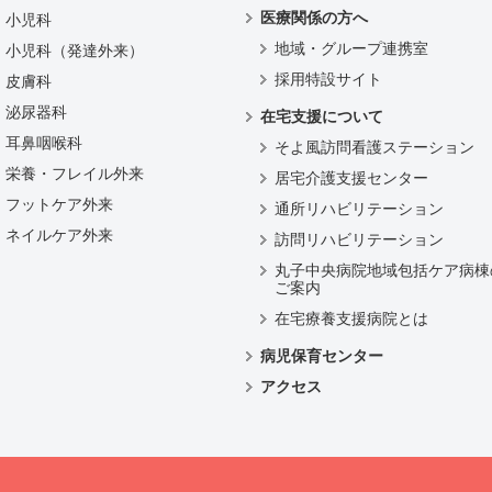
医療関係の方へ
小児科
地域・グループ連携室
小児科（発達外来）
採用特設サイト
皮膚科
泌尿器科
在宅支援について
耳鼻咽喉科
そよ風訪問看護ステーション
栄養・フレイル外来
居宅介護支援センター
フットケア外来
通所リハビリテーション
ネイルケア外来
訪問リハビリテーション
丸子中央病院地域包括ケア病棟
ご案内
在宅療養支援病院とは
病児保育センター
アクセス