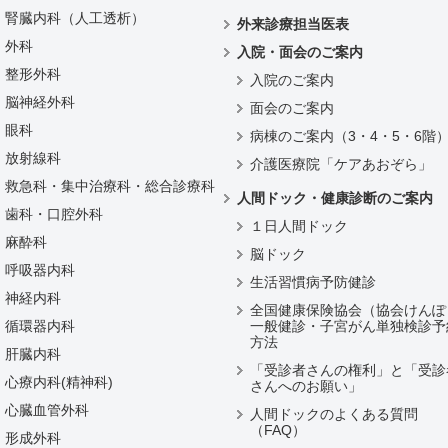
腎臓内科（人工透析）
外来診療担当医表
外科
入院・面会のご案内
整形外科
入院のご案内
脳神経外科
面会のご案内
眼科
病棟のご案内（3・4・5・6階
放射線科
介護医療院「ケアあおぞら」
救急科・集中治療科・総合診療科
人間ドック・健康診断のご案内
歯科・口腔外科
１日人間ドック
麻酔科
脳ドック
呼吸器内科
生活習慣病予防健診
神経内科
全国健康保険協会（協会けんぽ
循環器内科
一般健診・子宮がん単独検診予
方法
肝臓内科
「受診者さんの権利」と「受診
心療内科(精神科)
さんへのお願い」
心臓血管外科
人間ドックのよくある質問
（FAQ）
形成外科