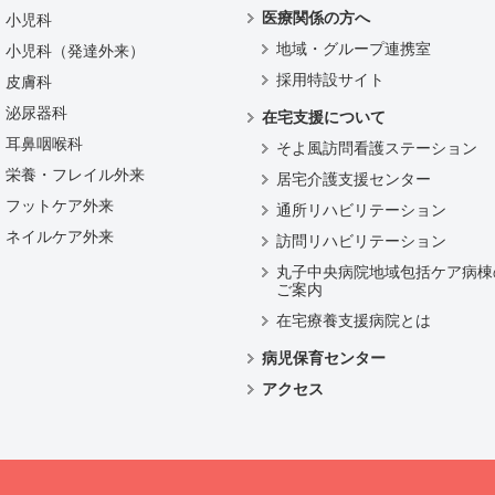
医療関係の方へ
小児科
地域・グループ連携室
小児科（発達外来）
採用特設サイト
皮膚科
泌尿器科
在宅支援について
耳鼻咽喉科
そよ風訪問看護ステーション
栄養・フレイル外来
居宅介護支援センター
フットケア外来
通所リハビリテーション
ネイルケア外来
訪問リハビリテーション
丸子中央病院地域包括ケア病棟
ご案内
在宅療養支援病院とは
病児保育センター
アクセス