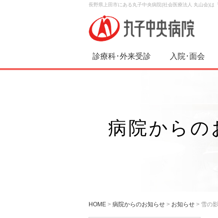
長野県上田市にある丸子中央病院(社会医療法人 丸山会)
診療科･外来受診
入院･面会
病院からの
HOME
>
病院からのお知らせ
>
お知らせ
>
雪の