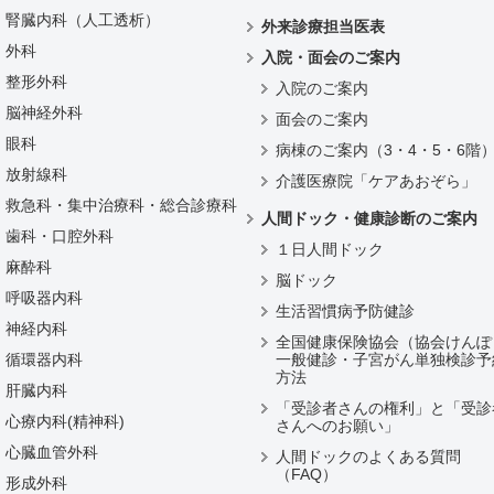
腎臓内科（人工透析）
外来診療担当医表
外科
入院・面会のご案内
整形外科
入院のご案内
脳神経外科
面会のご案内
眼科
病棟のご案内（3・4・5・6階
放射線科
介護医療院「ケアあおぞら」
救急科・集中治療科・総合診療科
人間ドック・健康診断のご案内
歯科・口腔外科
１日人間ドック
麻酔科
脳ドック
呼吸器内科
生活習慣病予防健診
神経内科
全国健康保険協会（協会けんぽ
循環器内科
一般健診・子宮がん単独検診予
方法
肝臓内科
「受診者さんの権利」と「受診
心療内科(精神科)
さんへのお願い」
心臓血管外科
人間ドックのよくある質問
（FAQ）
形成外科