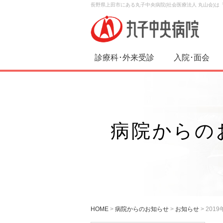
長野県上田市にある丸子中央病院(社会医療法人 丸山会)
診療科･外来受診
入院･面会
病院からの
HOME
>
病院からのお知らせ
>
お知らせ
>
201