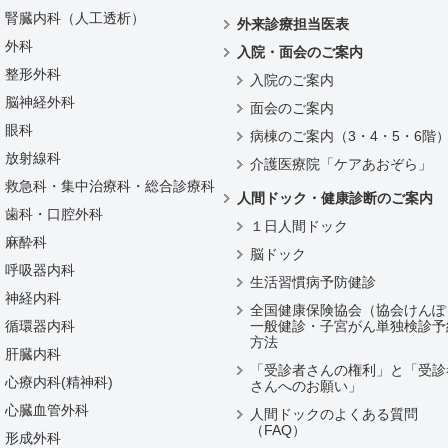
腎臓内科（人工透析）
外来診療担当医表
外科
入院・面会のご案内
整形外科
入院のご案内
脳神経外科
面会のご案内
眼科
病棟のご案内（3・4・5・6階
放射線科
介護医療院「ケアあおぞら」
救急科・集中治療科・総合診療科
人間ドック・健康診断のご案内
歯科・口腔外科
１日人間ドック
麻酔科
脳ドック
呼吸器内科
生活習慣病予防健診
神経内科
全国健康保険協会（協会けんぽ
循環器内科
一般健診・子宮がん単独検診予
方法
肝臓内科
「受診者さんの権利」と「受診
心療内科(精神科)
さんへのお願い」
心臓血管外科
人間ドックのよくある質問
（FAQ）
形成外科