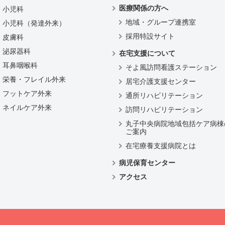
医療関係の方へ
小児科
地域・グループ連携室
小児科（発達外来）
採用特設サイト
皮膚科
泌尿器科
在宅支援について
耳鼻咽喉科
そよ風訪問看護ステーション
栄養・フレイル外来
居宅介護支援センター
フットケア外来
通所リハビリテーション
ネイルケア外来
訪問リハビリテーション
丸子中央病院地域包括ケア病棟
ご案内
在宅療養支援病院とは
病児保育センター
アクセス